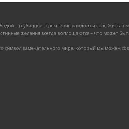
бодой – глубинное стремление каждого из нас. Жить в
истинные желания всегда воплощаются – что может быт
то символ замечательного мира, который мы можем соз