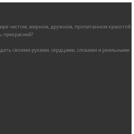
 мире чистом, мирном, дружном, пропитанном красотой
ь прекрасней?
дать своими руками, сердцами, словами и реальными