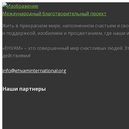
Международный благотворительный проект
Жить в прекрасном мире, наполненном счастьем и сво
и поддержкой, изобилием и процветанием, где наши 
«EHVAM» – это совершенный мир счастливых людей.
Э
действиями!
info@ehvaminternational.org
Наши партнеры